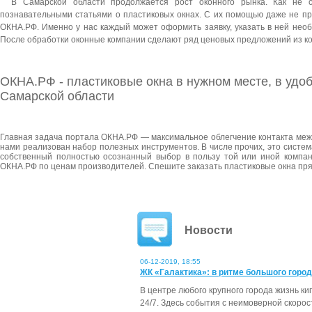
В Самарской области продолжается рост оконного рынка. Как не 
познавательными статьями о пластиковых окнах. С их помощью даже не п
ОКНА.РФ. Именно у нас каждый может оформить заявку, указать в ней нео
После обработки оконные компании сделают ряд ценовых предложений из ко
ОКНА.РФ - пластиковые окна в нужном месте, в удо
Самарской области
Главная задача портала ОКНА.РФ — максимальное облегчение контакта меж
нами реализован набор полезных инструментов. В числе прочих, это систем
собственный полностью осознанный выбор в пользу той или иной компан
ОКНА.РФ по ценам производителей. Спешите заказать пластиковые окна прям
Новости
06-12-2019, 18:55
ЖК «Галактика»: в ритме большого горо
В центре любого крупного города жизнь ки
24/7. Здесь события с неимоверной скоро