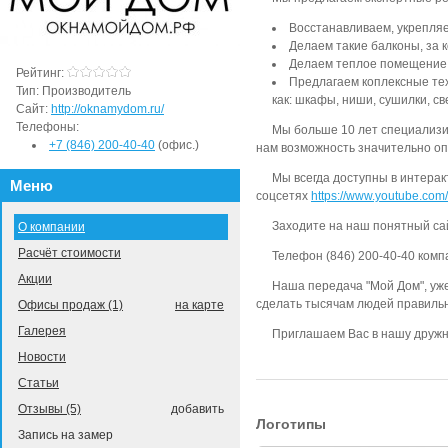
Восстанавливаем, укрепля
Делаем такие балконы, за 
Делаем теплое помещение н
Рейтинг:
Предлагаем коплексные те
Тип:
Производитель
как: шкафы, ниши, сушилки, св
Сайт:
http://oknamydom.ru/
Телефоны:
Мы больше 10 лет специализир
+7 (846) 200-40-40
(офис.)
нам возможность значительно оп
Мы всегда доступны в интерак
Меню
соцсетях
https://www.youtube.co
Заходите на наш понятный с
О компании
Расчёт стоимости
Телефон (846) 200-40-40 комп
Акции
Наша передача "Мой Дом", уже
сделать тысячам людей правиль
Офисы продаж (1)
на карте
Галерея
Приглашаем Вас в нашу дружн
Новости
Статьи
Отзывы (5)
добавить
Логотипы
Запись на замер