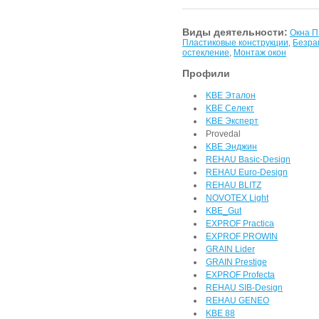
Виды деятельности:
Окна 
Пластиковые конструкции
,
Безра
остекление
,
Монтаж окон
Профили
KBE Эталон
KBE Селект
KBE Эксперт
Provedal
KBE Энджин
REHAU Basic-Design
REHAU Euro-Design
REHAU BLITZ
NOVOTEX Light
KBE_Gut
EXPROF Practica
EXPROF PROWIN
GRAIN Lider
GRAIN Prestige
EXPROF Profecta
REHAU SIB-Design
REHAU GENEO
KBE 88