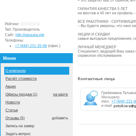
– это защитит Вас от ошибок, ко
ГАРАНТИЯ КАЧЕСТВА 5 ЛЕТ
на монтаж и 40 лет на профиль 
ВСЕ РАБОТНИКИ - СЕРТИФИЦ
Рейтинг:
– Вы будете уверены, что окно н
Тип:
Производитель
АКЦИИ И СКИДКИ
Сайт:
http://окнаэра.рф
самые выгодные предложения, с
Телефоны:
+7 (846) 231-35-86
(офис.)
ЛИЧНЫЙ МЕНЕДЖЕР
Специалист, ведущий Ваш заказ о
сервисное обслуживание.
Меню
О компании
Контактные лица
Расчёт стоимости
Акции
Гребенкина Татьян
Офисы продаж (1)
на карте
Менеджер
тел.:
+7 (846) 221-
Новости
e-mail:
Статьи
Отзывы (5)
добавить
Запись на замер
Задать вопрос