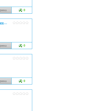
рина
0
White House - Пластиковые окна в Самаре по низким ценам! (Никонов А.А., ИП)
рина
0
рина
0