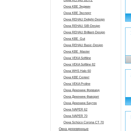
Окна REHAU BLITZ
Окна KBE Энджин
Окна KBE Эксперт
Окна REHAU Delight-Design
Окна REHAU SIB-Design
Окна REHAU Brilliant-Design
Окна KBE_Gut
Окна REHAU Basic-Design
Окна KBE_Master
Окна VEKA Softline
Окна VEKA Softline 82
Окна WHS Halo 60
Окна KBE Селект
Окна VEKA Proline
Окна Декенинк Форвард
Окна Декенинк Фаворит
Окна Декенинк Баутек
Окна IVAPER 62
Окна IVAPER 70
Окна Sсhüco Corona CT 70
Окна деревянные