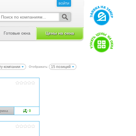
ВОЙТИ
ВОЙТИ
Готовые окна
Цены на окна
гу компании
15 позиций
Отображать:
рина
0