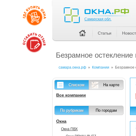
Самарская обл.
Самарская обл.
Статьи
Новос
Безрамное остекление
самара.окна.рф
»
Компании
»
Безрамное 
Списком
На карте
Все компании
По рубрикам
По городам
Окна
Окна ПВХ