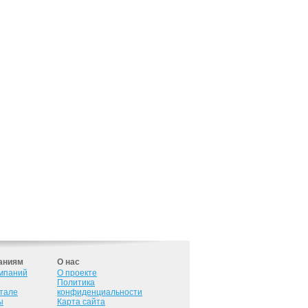
аниям
О нас
омпаний
О проекте
Политика
ртале
конфиденциальности
ы
Карта сайта