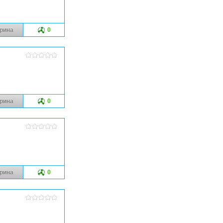
рина
0
рина
0
рина
0