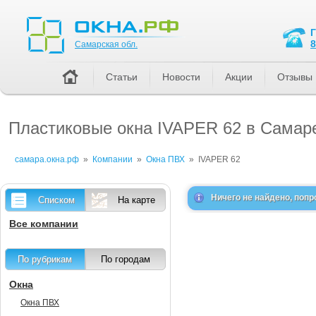
Самарская обл.
8
Самарская обл.
Статьи
Новости
Акции
Отзывы
Пластиковые окна IVAPER 62 в Самаре
самара.окна.рф
»
Компании
»
Окна ПВХ
»
IVAPER 62
Ничего не найдено, попр
Списком
На карте
Все компании
По рубрикам
По городам
Окна
Окна ПВХ