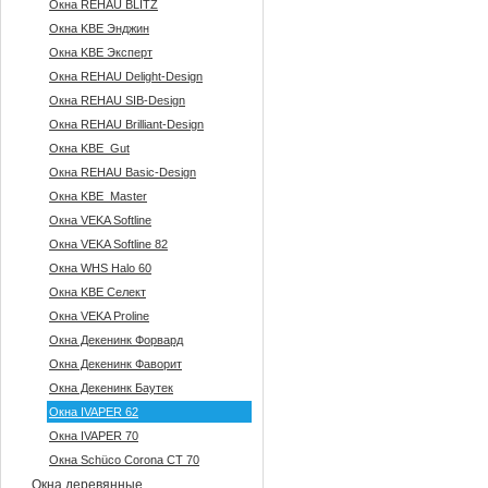
Окна REHAU BLITZ
Окна KBE Энджин
Окна KBE Эксперт
Окна REHAU Delight-Design
Окна REHAU SIB-Design
Окна REHAU Brilliant-Design
Окна KBE_Gut
Окна REHAU Basic-Design
Окна KBE_Master
Окна VEKA Softline
Окна VEKA Softline 82
Окна WHS Halo 60
Окна KBE Селект
Окна VEKA Proline
Окна Декенинк Форвард
Окна Декенинк Фаворит
Окна Декенинк Баутек
Окна IVAPER 62
Окна IVAPER 70
Окна Sсhüco Corona CT 70
Окна деревянные