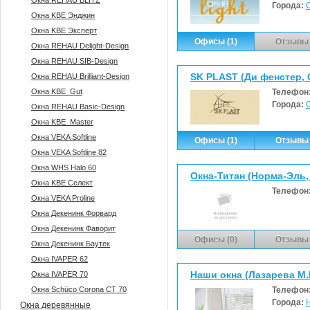
Окна REHAU BLITZ
Города:
Окна KBE Энджин
Окна KBE Эксперт
Офисы (1)
Отзывы 
Окна REHAU Delight-Design
Окна REHAU SIB-Design
SK PLAST (Ди фенстер,
Окна REHAU Brilliant-Design
Окна KBE_Gut
Телефон
Города:
Окна REHAU Basic-Design
Окна KBE_Master
Окна VEKA Softline
Офисы (1)
Отзывы 
Окна VEKA Softline 82
Окна WHS Halo 60
Окна-Титан (Норма-Эль
Окна KBE Селект
Телефон
Окна VEKA Proline
Окна Декенинк Форвард
Окна Декенинк Фаворит
Офисы (0)
Отзывы 
Окна Декенинк Баутек
Окна IVAPER 62
Наши окна (Лазарева М.И
Окна IVAPER 70
Окна Sсhüco Corona CT 70
Телефон
Города:
Окна деревянные