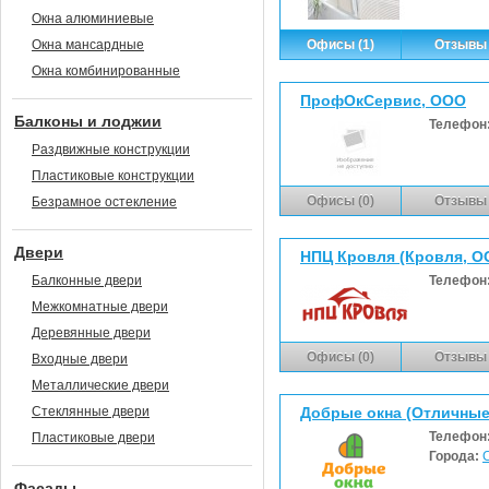
Окна алюминиевые
Окна мансардные
Офисы (1)
Отзывы 
Окна комбинированные
ПрофОкСервис, ООО
Балконы и лоджии
Телефон
Раздвижные конструкции
Пластиковые конструкции
Офисы (0)
Отзывы 
Безрамное остекление
Двери
НПЦ Кровля (Кровля, О
Балконные двери
Телефон
Межкомнатные двери
Деревянные двери
Офисы (0)
Отзывы 
Входные двери
Металлические двери
Стеклянные двери
Добрые окна (Отличные
Телефон
Пластиковые двери
Города:
Фасады