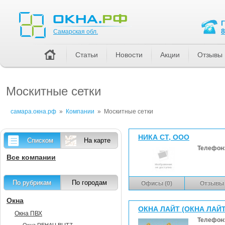
Самарская обл.
8
Самарская обл.
Статьи
Новости
Акции
Отзывы
Москитные сетки
самара.окна.рф
»
Компании
»
Москитные сетки
НИКА СТ, ООО
Списком
На карте
Телефон
Все компании
По рубрикам
По городам
Офисы (0)
Отзывы 
Окна
ОКНА ЛАЙТ (ОКНА ЛАЙТ
Окна ПВХ
Телефон